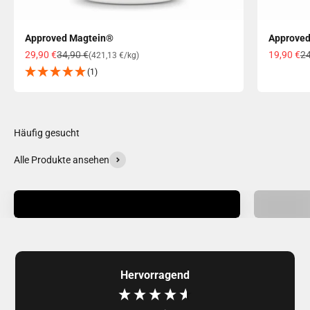
Approved Magtein®
Approve
Angebot
Regulärer Preis
Angebot
Re
29,90 €
34,90 €
19,90 €
24
(421,13 €/kg)
(1)
Häufig gesucht
Alle Produkte ansehen
Proteine
Outlet
Hervorragend