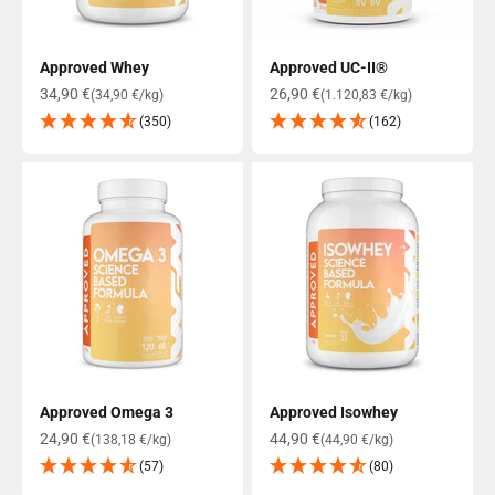
Approved Whey
Approved UC-II®
Angebot
Angebot
34,90 €
26,90 €
(34,90 €/kg)
(1.120,83 €/kg)
(350)
(162)
Approved Omega 3
Approved Isowhey
Angebot
Angebot
24,90 €
44,90 €
(138,18 €/kg)
(44,90 €/kg)
(57)
(80)