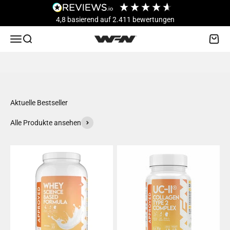
Zum Inhalt springen
4,8
basierend auf
2.411
bewertungen
WFN
Entdecken
Menü
Suche
Waren
Aktuelle Bestseller
Alle Produkte ansehen